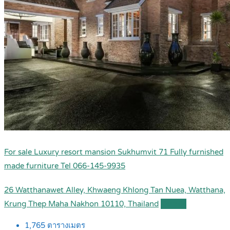
For sale Luxury resort mansion Sukhumvit 71 Fully furnished
made furniture Tel 066-145-9935
26 Watthanawet Alley, Khwaeng Khlong Tan Nuea, Watthana,
Krung Thep Maha Nakhon 10110, Thailand
Details
1,765
ตารางเมตร