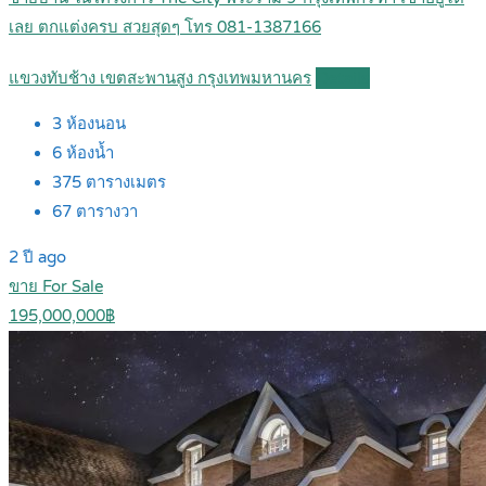
เลย ตกแต่งครบ สวยสุดๆ โทร 081-1387166
แขวงทับช้าง เขตสะพานสูง กรุงเทพมหานคร
Details
3
ห้องนอน
6
ห้องน้ำ
375
ตารางเมตร
67
ตารางวา
2 ปี ago
ขาย For Sale
195,000,000฿