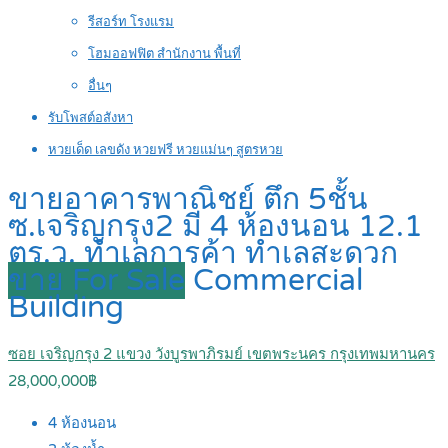
รีสอร์ท โรงแรม
โฮมออฟฟิต สำนักงาน พื้นที่
อื่นๆ
รับโพสต์อสังหา
หวยเด็ด เลขดัง หวยฟรี หวยแม่นๆ สูตรหวย
ขายอาคารพาณิชย์ ตึก 5ชั้น
ซ.เจริญกรุง2 มี 4 ห้องนอน 12.1
ตร.ว. ทำเลการค้า ทำเลสะดวก
ขาย For Sale
Commercial
Building
ซอย เจริญกรุง 2 แขวง วังบูรพาภิรมย์ เขตพระนคร กรุงเทพมหานคร
28,000,000฿
4
ห้องนอน