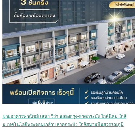
ขายอาคารพาณิชย์ เสนา วีว่า ฉลองกรุง-ลาดกระบัง ใกล้นิคม ใกล้
ม.เทคโนโลยีพระจอมเกล้าฯ ลาดกระบัง ใกล้สนามบินสุวรรณภูมิ