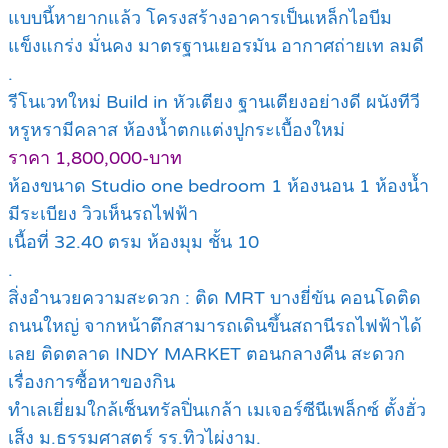
แบบนี้หายากแล้ว โครงสร้างอาคารเป็นเหล็กไอบีม
แข็งแกร่ง มั่นคง มาตรฐานเยอรมัน อากาศถ่ายเท ลมดี
.
รีโนเวทใหม่ Build in หัวเตียง ฐานเตียงอย่างดี ผนังทีวี
หรูหรามีคลาส ห้องน้ำตกแต่งปูกระเบื้องใหม่
ราคา 1,800,000-บาท
ห้องขนาด Studio one bedroom 1 ห้องนอน 1 ห้องน้ำ
มีระเบียง วิวเห็นรถไฟฟ้า
เนื้อที่ 32.40 ตรม ห้องมุม ชั้น 10
.
สิ่งอำนวยความสะดวก : ติด MRT บางยี่ขัน คอนโดติด
ถนนใหญ่ จากหน้าตึกสามารถเดินขึ้นสถานีรถไฟฟ้าได้
เลย ติดตลาด INDY MARKET ตอนกลางคืน สะดวก
เรื่องการซื้อหาของกิน
ทำเลเยี่ยมใกล้เซ็นทรัลปิ่นเกล้า เมเจอร์ซีนีเพล็กซ์ ตั้งฮั่ว
เส็ง ม.ธรรมศาสตร์ รร.ทิวไผ่งาม.