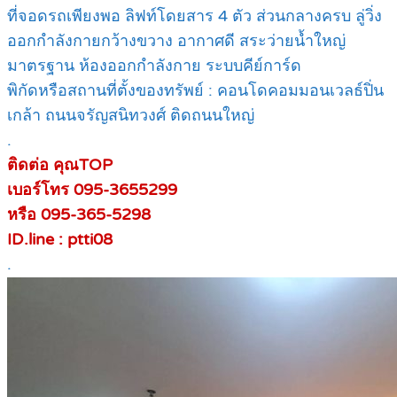
ที่จอดรถเพียงพอ ลิฟท์โดยสาร 4 ตัว ส่วนกลางครบ ลู่วิ่ง
ออกกำลังกายกว้างขวาง อากาศดี สระว่ายน้ำใหญ่
มาตรฐาน ห้องออกกำลังกาย ระบบคีย์การ์ด
พิกัดหรือสถานที่ตั้งของทรัพย์ : คอนโดคอมมอนเวลธ์ปิ่น
เกล้า ถนนจรัญสนิทวงศ์ ติดถนนใหญ่
.
ติดต่อ คุณTOP
เบอร์โทร 095-3655299
หรือ 095-365-5298
ID.line : ptti08
.