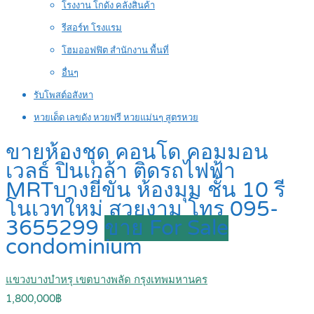
โรงงาน โกดัง คลังสินค้า
รีสอร์ท โรงแรม
โฮมออฟฟิต สำนักงาน พื้นที่
อื่นๆ
รับโพสต์อสังหา
หวยเด็ด เลขดัง หวยฟรี หวยแม่นๆ สูตรหวย
ขายห้องชุด คอนโด คอมมอน
เวลธ์ ปิ่นเกล้า ติดรถไฟฟ้า
MRTบางยี่ขัน ห้องมุม ชั้น 10 รี
โนเวทใหม่ สวยงาม โทร 095-
3655299
ขาย For Sale
condominium
แขวงบางบำหรุ เขตบางพลัด กรุงเทพมหานคร
1,800,000฿