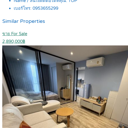
Name / สนใจติดต่อได้ที่คุณ:
TOP
เบอร์โทร:
0953655299
Similar Properties
ขาย For Sale
2,890,000฿