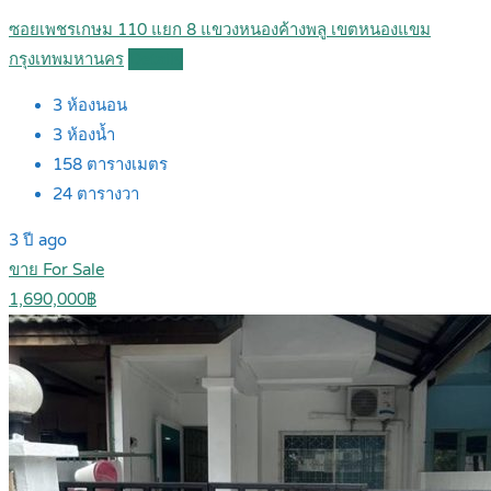
ซอยเพชรเกษม 110 แยก 8 แขวงหนองค้างพลู เขตหนองแขม
กรุงเทพมหานคร
Details
3
ห้องนอน
3
ห้องน้ำ
158
ตารางเมตร
24
ตารางวา
3 ปี ago
ขาย For Sale
1,690,000฿