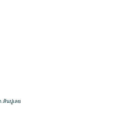
.สันปูเลย