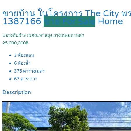
ขายบ้าน ในโครงการ The City พระ
1387166
ขาย For Sale
Home
แขวงทับช้าง เขตสะพานสูง กรุงเทพมหานคร
25,000,000฿
3
ห้องนอน
6
ห้องน้ำ
375
ตารางเมตร
67
ตารางวา
Description