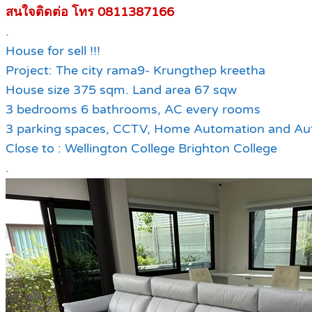
สนใจติดต่อ โทร 0811387166
.
House for sell !!!
Project: The city rama9- Krungthep kreetha
House size 375 sqm. Land area 67 sqw
3 bedrooms 6 bathrooms, AC every rooms
3 parking spaces, CCTV, Home Automation and Aut
Close to : Wellington College Brighton College
.