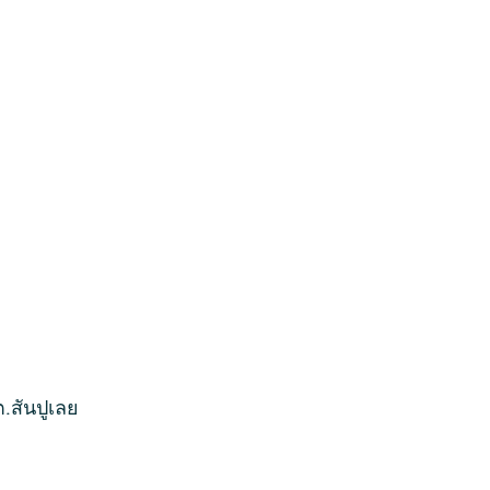
.สันปูเลย