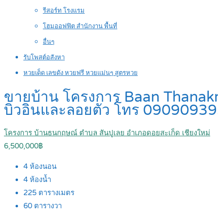
รีสอร์ท โรงแรม
โฮมออฟฟิต สำนักงาน พื้นที่
อื่นๆ
รับโพสต์อสังหา
หวยเด็ด เลขดัง หวยฟรี หวยแม่นๆ สูตรหวย
ขายบ้าน โครงการ Baan Thanakrit เช
บิวอินและลอยตัว โทร 0909093
โครงการ บ้านธนกฤษณ์ ตำบล สันปูเลย อำเภอดอยสะเก็ด เชียงใหม่
6,500,000฿
4
ห้องนอน
4
ห้องน้ำ
225
ตารางเมตร
60
ตารางวา