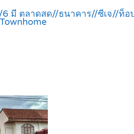
6 มี ตลาดสด//ธนาคาร//ซีเจ//ท็อปซ
 Townhome