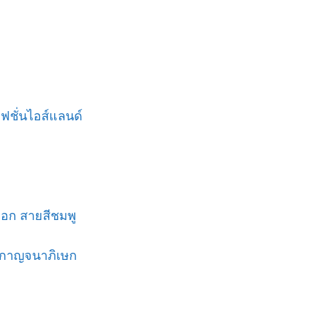
ฟชั่นไอส์แลนด์
ออก สายสีชมพู
นนกาญจนาภิเษก