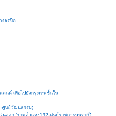
วงจรปิด
นด์ เพื่อไปยังกรุงเทพชั้นใน
ี-ศูนย์วัฒนธรรม)
วันออก (รามคำแหง192-ศูนย์ราชการนนทบุรี)