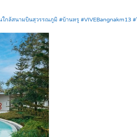
านใกล้สนามบินสุวรรณภูมิ #บ้านหรู #VIVEBangnakm13 #วี