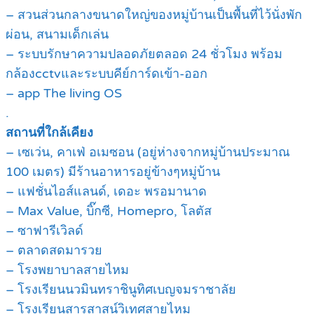
– สวนส่วนกลางขนาดใหญ่ของหมู่บ้านเป็นพื้นที่ไว้นั่งพัก
ผ่อน, สนามเด็กเล่น
– ระบบรักษาความปลอดภัยตลอด 24 ชั่วโมง พร้อม
กล้องcctvและระบบคีย์การ์ดเข้า-ออก
– app The living OS
.
สถานที่ใกล้เคียง
– เซเว่น, คาเฟ่ อเมซอน (อยู่ห่างจากหมู่บ้านประมาณ
100 เมตร) มีร้านอาหารอยู่ข้างๆหมู่บ้าน
– แฟชั่นไอส์แลนด์, เดอะ พรอมานาด
– Max Value, บิ๊กซี, Homepro, โลตัส
– ซาฟารีเวิลด์
– ตลาดสดมารวย
– โรงพยาบาลสายไหม
– โรงเรียนนวมินทราชินูทิศเบญจมราชาลัย
– โรงเรียนสารสาสน์วิเทศสายไหม