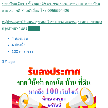
ขาย บ้านเดี่ยว 3 ชั้น ณุศาศิริ พระราม 9-วงแหวน 100 ตร.ว บ้าน
สวย สถาพดี ทำเลดีเยี่ยม โทร 0955594426
หมู่บ้านณุศาศิริ ถนนกรุงเทพกรีฑา แขวง สะพานสูง เขต สะพานสูง
กรุงเทพมหานคร
Details
4
ห้องนอน
4
ห้องน้ำ
100
ตารางวา
3 ปี ago