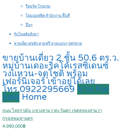
รีสอร์ท โรงแรม
โฮมออฟฟิต สำนักงาน พื้นที่
อื่นๆ
รับโพสต์อสังหา
หวยเด็ด เลขดัง หวยฟรี หวยแม่นๆ สูตรหวย
ขายบ้านเดี่ยว 2 ชั้น 50.6 ตร.ว.
หมู่บ้านเดอะริคโค้เรสซิเดนซ์
วงแหวน-จตุโชติ พร้อม
เฟอร์นิเจอร์ เข้าอยู่ได้เลย
โทร.0922295669
ขาย For
Sale
Home
ถนน ไทยรามัญ แขวงสามวาตะวันตก เขตคลองสามวา
กรุงเทพมหานคร
4,990,000฿