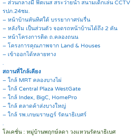
– ส่วนกลางมี ฟิตเนส สระว่ายน้ำ สนามเด็กเล่น CCTV
รปภ.24ชม.
– หน้าบ้านหันทิศใต้ บรรยากาศร่มรื่น
– หลังริม เป็นส่วนตัว จอดรถหน้าบ้านได้ถึง 2 คัน
– หน้าโครงการติด ถ.คลองถนน
– โครงการคุณภาพจาก Land & Houses
– เข้าออกได้หลายทาง
.
สถานที่ใกล้เคียง
– ใกล้ MRT คลองบางไผ่
– ใกล้ Central Plaza WestGate
– ใกล้ Index, BigC, HomePro
– ใกล้ ตลาดค้าส่งบางใหญ่
– ใกล้ รพ.เกษมราษฎร์ รัตนาธิเบศร์
.
โลเคชั่น : หมู่บ้านพฤกษ์ลดา วงแหวนรัตนาธิเบศ