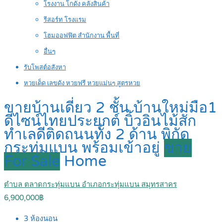
โรงงาน โกดัง คลังสินค้า
รีสอร์ท โรงแรม
โฮมออฟฟิต สำนักงาน พื้นที่
อื่นๆ
รับโพสต์อสังหา
หวยเด็ด เลขดัง หวยฟรี หวยแม่นๆ สูตรหวย
ขายบ้านเดี่ยว 2 ชั้น บ้านใหม่มือ1
ดีไซน์ไทยประยุกต์ บิ้วอินไม้สัก
ทำเลดีติดถนนทั้ง 2 ด้าน พิกัด
กระทุ่มแบน พร้อมเข้าอยู่
ขาย
For Sale
Home
ตำบล ตลาดกระทุ่มแบน อำเภอกระทุ่มแบน สมุทรสาคร
6,900,000฿
3
ห้องนอน