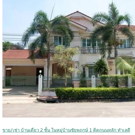
ขาย/เช่า บ้านเดี่ยว 2 ชั้น ในหมู่บ้านชัยพฤกษ์ 1 ติดถนนหลัก ทำเลดี