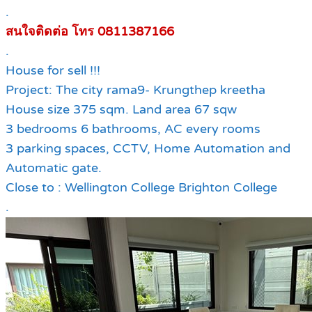
.
สนใจติดต่อ โทร 0811387166
.
House for sell !!!
Project: The city rama9- Krungthep kreetha
House size 375 sqm. Land area 67 sqw
3 bedrooms 6 bathrooms, AC every rooms
3 parking spaces, CCTV, Home Automation and
Automatic gate.
Close to : Wellington College Brighton College
.