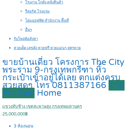
โรงงาน โกดัง คลังสินค้า
รีสอร์ท โรงแรม
โฮมออฟฟิต สำนักงาน พื้นที่
อื่นๆ
รับโพสต์อสังหา
หวยเด็ด เลขดัง หวยฟรี หวยแม่นๆ สูตรหวย
ขายบ้านเดี่ยว โครงการ The City
พระราม 9-กรุงเทพกรีฑา หิ้ว
กระเป๋าเข้าอยู่ได้เลย ตกแต่งครบ
สวยสุดๆ โทร 0811387166
ขาย
For Sale
Home
แขวงทับช้าง เขตสะพานสูง กรุงเทพมหานคร
25,000,000฿
3
ห้องนอน