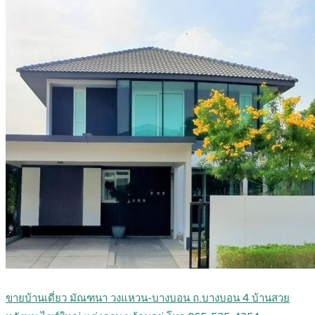
ขายบ้านเดี่ยว มัณฑนา วงแหวน-บางบอน ถ.บางบอน 4 บ้านสวย