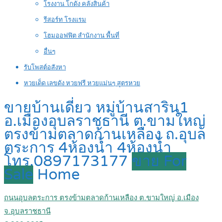
โรงงาน โกดัง คลังสินค้า
รีสอร์ท โรงแรม
โฮมออฟฟิต สำนักงาน พื้นที่
อื่นๆ
รับโพสต์อสังหา
หวยเด็ด เลขดัง หวยฟรี หวยแม่นๆ สูตรหวย
ขายบ้านเดี่ยว หมู่บ้านสาริน1
อ.เมืองอุบลราชธานี ต.ขามใหญ่
ตรงข้ามตลาดก้านเหลือง ถ.อุบล
ตระการ 4ห้องน้ำ 4ห้องน้ำ
โทร.0897173177
ขาย For
Sale
Home
ถนนอุบลตระการ ตรงข้ามตลาดก้านเหลือง ต.ขามใหญ่ อ.เมือง
จ.อุบลราชธานี