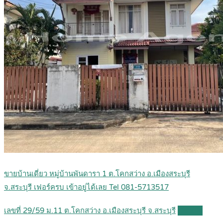
ขายบ้านเดี่ยว หมู่บ้านพันดารา 1 ต.โคกสว่าง อ.เมืองสระบุรี
จ.สระบุรี เฟอร์ครบ เข้าอยู่ได้เลย Tel 081-5713517
เลขที่ 29/59 ม.11 ต.โคกสว่าง อ.เมืองสระบุรี จ.สระบุรี
Details