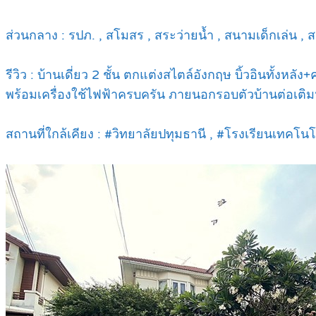
ส่วนกลาง : รปภ. , สโมสร , สระว่ายน้ำ , สนามเด็กเล่น ,
รีวิว : บ้านเดี่ยว 2 ชั้น ตกแต่งสไตล์อังกฤษ บิ้วอินทั้งหล
พร้อมเครื่องใช้ไฟฟ้าครบครัน ภายนอกรอบตัวบ้านต่อเติมห
สถานที่ใกล้เคียง : #วิทยาลัยปทุมธานี , #โรงเรียนเทค