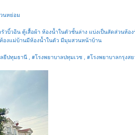
 สวนหย่อม
ัง+ครัวบิ้วอิน ตู้เสื้อผ้า ห้องน้ำในตัวชั้นล่าง แบ่งเป็นสัด
้องแม่บ้านมีห้องน้ำในตัว มีมุมสวนหน้าบ้าน
โนโลยีปทุมธานี , #โรงพยาบาลปทุมเวช , #โรงพยาบาลกรุงสย