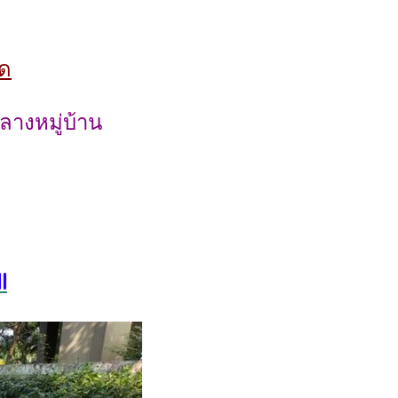
ุด
างหมู่บ้าน
l