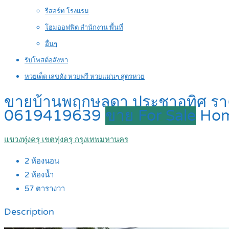
รีสอร์ท โรงแรม
โฮมออฟฟิต สำนักงาน พื้นที่
อื่นๆ
รับโพสต์อสังหา
หวยเด็ด เลขดัง หวยฟรี หวยแม่นๆ สูตรหวย
ขายบ้านพฤกษลดา ประชาอุทิศ ราคาด
0619419639
ขาย For Sale
Ho
แขวงทุ่งครุ เขตทุ่งครุ กรุงเทพมหานคร
2
ห้องนอน
2
ห้องน้ำ
57
ตารางวา
Description