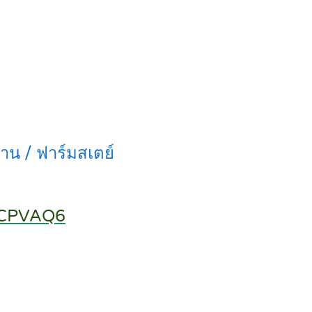
าน / ฟาร์มสเตย์
MgCPVAQ6