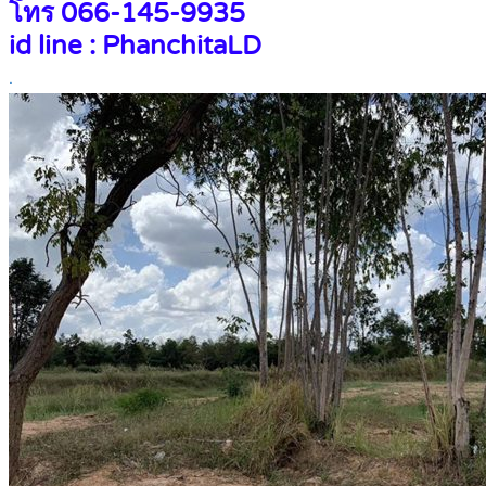
โทร 066-145-9935
id line : PhanchitaLD
.