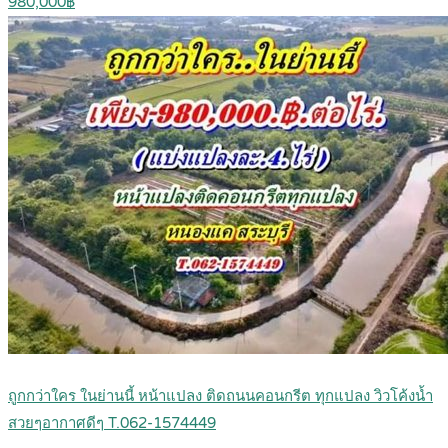
980,000฿
ถูกกว่าใคร ในย่านนี้ หน้าแปลง ติดถนนคอนกรีต ทุกแปลง วิวโค้งน้ำ
สวยๆอากาศดีๆ T.062-1574449