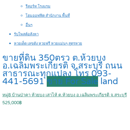
รีสอร์ท โรงแรม
โฮมออฟฟิต สำนักงาน พื้นที่
อื่นๆ
รับโพสต์อสังหา
หวยเด็ด เลขดัง หวยฟรี หวยแม่นๆ สูตรหวย
ขายที่ดิน 350ตรว ต.ห้วยบง
อ.เฉลิมพระเกียรติ จ.สระบุรี ถนน
สาธารณะทุกแปลง โทร 093-
441-5691
ขาย For Sale
land
หมู่8 บ้านป่าคา ห้วยบง เสาไห้ ต.ห้วยบง อ.เฉลิมพระเกียรติ จ.สระบุรี
525,000฿