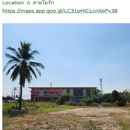
Location: ถ. สายใยรัก
https://maps.app.goo.gl/LC31pHiCLcnXoPv38
.