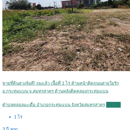
ขายที่ดินฮวงจุ้ยดี! ถมแล้ว เนื้อที่ 1 ไร่ ด้านหน้าติดถนนสายใยรัก
อ.กระทุ่มแบน จ.สมุทรสาคร ด้านหลังติดคลองกระทุ่มแบน
ตำบลคลองมะเดื่อ อำเภอกระทุ่มแบน จังหวัดสมุทรสาคร
Details
1
ไร่
3 ปี ago