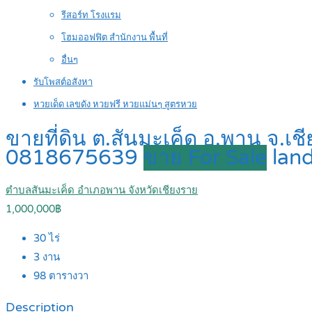
รีสอร์ท โรงแรม
โฮมออฟฟิต สำนักงาน พื้นที่
อื่นๆ
รับโพสต์อสังหา
หวยเด็ด เลขดัง หวยฟรี หวยแม่นๆ สูตรหวย
ขายที่ดิน ต.สันมะเค็ด อ.พาน จ.
0818675639
ขาย For Sale
lan
ตำบลสันมะเค็ด อำเภอพาน จังหวัดเชียงราย
1,000,000฿
30
ไร่
3
งาน
98
ตารางวา
Description