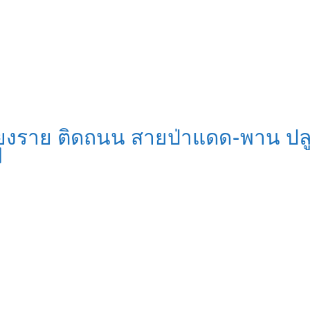
เชียงราย ติดถนน สายป่าแดด-พาน ป
d