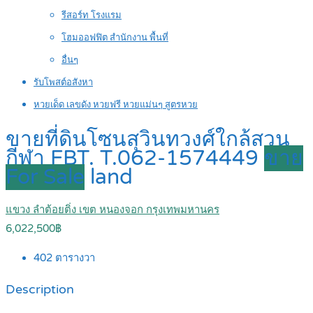
รีสอร์ท โรงแรม
โฮมออฟฟิต สำนักงาน พื้นที่
อื่นๆ
รับโพสต์อสังหา
หวยเด็ด เลขดัง หวยฟรี หวยแม่นๆ สูตรหวย
ขายที่ดินโซนสุวินทวงศ์ใกล้สวน
กีฬา FBT. T.062-1574449
ขาย
For Sale
land
แขวง ลำต้อยติ่ง เขต หนองจอก กรุงเทพมหานคร
6,022,500฿
402
ตารางวา
Description