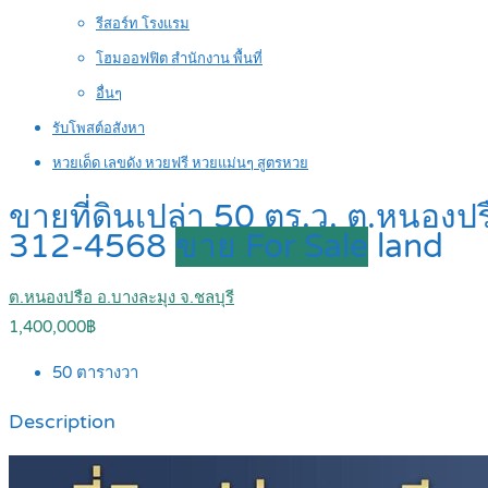
รีสอร์ท โรงแรม
โฮมออฟฟิต สำนักงาน พื้นที่
อื่นๆ
รับโพสต์อสังหา
หวยเด็ด เลขดัง หวยฟรี หวยแม่นๆ สูตรหวย
ขายที่ดินเปล่า 50 ตร.ว. ต.หนองป
312-4568
ขาย For Sale
land
ต.หนองปรือ อ.บางละมุง จ.ชลบุรี
1,400,000฿
50
ตารางวา
Description