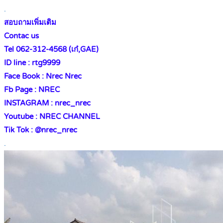
.
สอบถามเพิ่มเติม
Contac us
Tel 062-312-4568 (เก๋,GAE)
ID line : rtg9999
Face Book : Nrec Nrec
Fb Page : NREC
INSTAGRAM : nrec_nrec
Youtube : NREC CHANNEL
Tik Tok : @nrec_nrec
.