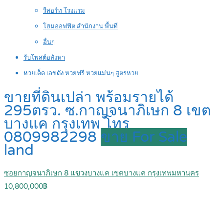
รีสอร์ท โรงแรม
โฮมออฟฟิต สำนักงาน พื้นที่
อื่นๆ
รับโพสต์อสังหา
หวยเด็ด เลขดัง หวยฟรี หวยแม่นๆ สูตรหวย
ขายที่ดินเปล่า พร้อมรายได้
295ตรว. ซ.กาญจนาภิเษก 8 เขต
บางแค กรุงเทพ โทร
0809982298
ขาย For Sale
land
ซอยกาญจนาภิเษก 8 แขวงบางแค เขตบางแค กรุงเทพมหานคร
10,800,000฿