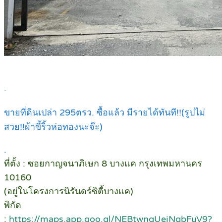
.
ขายที่ดินเปล่า 295ตรว. ซื้อแล้ว มีรายได้ทันที!!(รูปไม่
สวย!!ผ้าขี้ริ้วห่อทองนะจ๊ะ)
.
ที่ตั้ง : ซอยกาญจนาภิเษก 8 บางแค กรุงเทพมหานคร
10160
(อยู่ในโครงการนิรันดร์ซิตี้บางแค)
พิกัด
:
https://maps.app.goo.gl/NEBtwnqUejNgbFuV9?