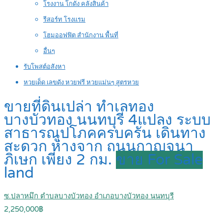
โรงงาน โกดัง คลังสินค้า
รีสอร์ท โรงแรม
โฮมออฟฟิต สำนักงาน พื้นที่
อื่นๆ
รับโพสต์อสังหา
หวยเด็ด เลขดัง หวยฟรี หวยแม่นๆ สูตรหวย
ขายที่ดินเปล่า ทำเลทอง
บางบัวทอง นนทบุรี 4แปลง ระบบ
สาธารณูปโภคครบครัน เดินทาง
สะดวก ห่างจาก ถนนกาญจนา
ภิเษก เพียง 2 กม.
ขาย For Sale
land
ซ.ปลาหมึก ตำบลบางบัวทอง อำเภอบางบัวทอง นนทบุรี
2,250,000฿