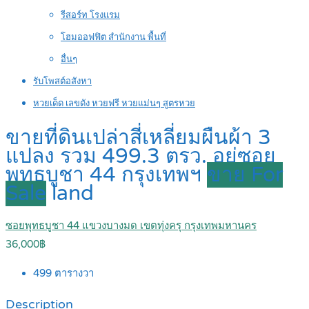
รีสอร์ท โรงแรม
โฮมออฟฟิต สำนักงาน พื้นที่
อื่นๆ
รับโพสต์อสังหา
หวยเด็ด เลขดัง หวยฟรี หวยแม่นๆ สูตรหวย
ขายที่ดินเปล่าสี่เหลี่ยมผืนผ้า 3
แปลง รวม 499.3 ตรว. อยู่ซอย
พุทธบูชา 44 กรุงเทพฯ
ขาย For
Sale
land
ซอยพุทธบูชา 44 แขวงบางมด เขตทุ่งครุ กรุงเทพมหานคร
36,000฿
499
ตารางวา
Description