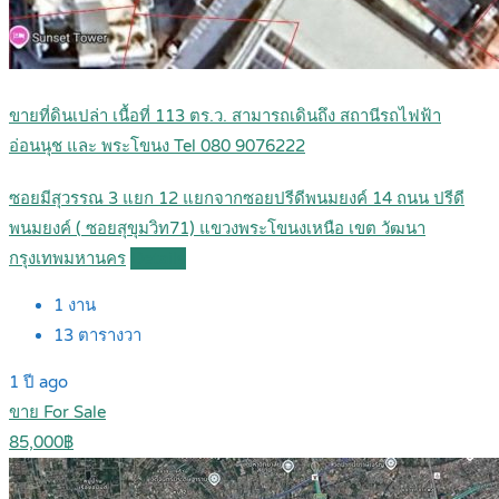
ขายที่ดินเปล่า เนื้อที่ 113 ตร.ว. สามารถเดินถึง สถานีรถไฟฟ้า
อ่อนนุช และ พระโขนง Tel 080 9076222
ซอยมีสุวรรณ 3 แยก 12 แยกจากซอยปรีดีพนมยงค์ 14 ถนน ปรีดี
พนมยงค์ ( ซอยสุขุมวิท71) แขวงพระโขนงเหนือ เขต วัฒนา
กรุงเทพมหานคร
Details
1
งาน
13
ตารางวา
1 ปี ago
ขาย For Sale
85,000฿