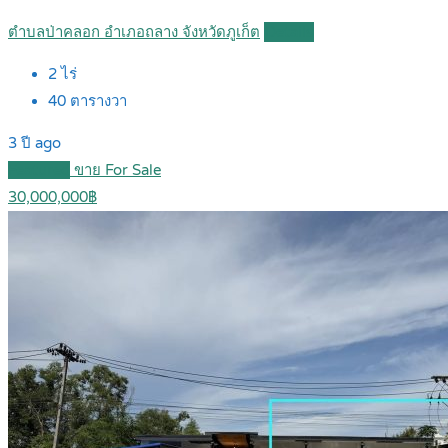
ตำบลป่าคลอก อำเภอถลาง จังหวัดภูเก็ต
Details
2
ไร่
40
ตารางวา
3 ปี ago
Featured
ขาย For Sale
30,000,000฿