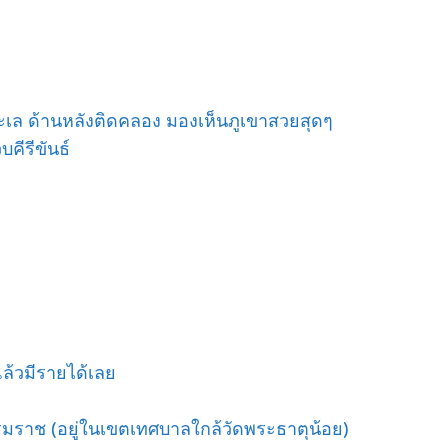
ะเล ด้านหลังติดคลอง มองเห็นภูเขาสวยสุดๆ
คีรีขันธ์
อแล้วมีรายได้เลย
รรมราช (อยู่ในเขตเทศบาลใกล้วัดพระธาตุน้อย)