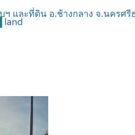
วบฯ และที่ดิน อ.ช้างกลาง จ.นครศร
e
land