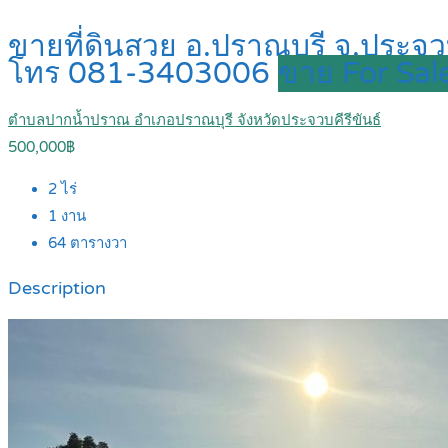
ขายที่ดินสวย อ.ปราณบุรี จ.ประจ
โทร 081-3403006
ขาย For Sal
ตำบลปากน้ำปราณ อำเภอปราณบุรี จังหวัดประจวบคีรีขันธ์
500,000฿
2
ไร่
1
งาน
64
ตารางวา
Description