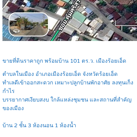
ขายที่ดินราคาถูก พร้อมบ้าน 101 ตร.ว. เมืองร้อยเอ็ด
ตำบลในเมือง อำเภอเมืองร้อยเอ็ด จังหวัดร้อยเอ็ด
ทำเลดีเข้าออกสะดวก เหมาะปลูกบ้านพักอาศัย ลงทุนเก็ง
กำไร
บรรยากาศเงียบสงบ ใกล้แหล่งชุมชน และสถานที่สำคัญ
ของเมือง
บ้าน 2 ชั้น 3 ห้องนอน 1 ห้องน้ำ