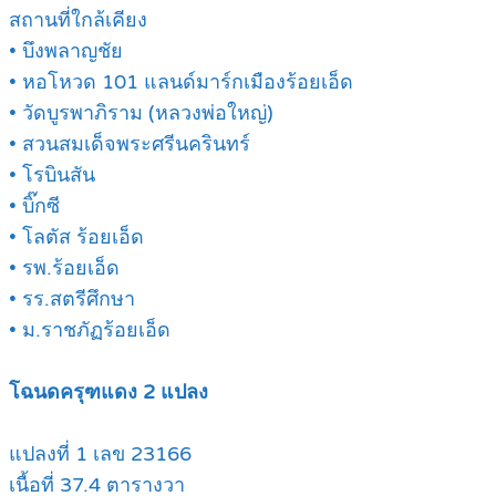
สถานที่ใกล้เคียง
• บึงพลาญชัย
• หอโหวด 101 แลนด์มาร์กเมืองร้อยเอ็ด
• วัดบูรพาภิราม (หลวงพ่อใหญ่)
• สวนสมเด็จพระศรีนครินทร์
• โรบินสัน
• บิ๊กซี
• โลตัส ร้อยเอ็ด
• รพ.ร้อยเอ็ด
• รร.สตรีศึกษา
• ม.ราชภัฏร้อยเอ็ด
โฉนดครุฑแดง 2 แปลง
แปลงที่ 1 เลข 23166
เนื้อที่ 37.4 ตารางวา