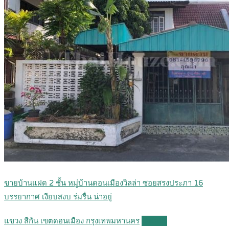
ขายบ้านแฝด 2 ชั้น หมู่บ้านดอนเมืองวิลล่า ซอยสรงประภา 16
บรรยากาศ เงียบสงบ ร่มรื่น น่าอยู่
แขวง สีกัน เขตดอนเมือง กรุงเทพมหานคร
Details