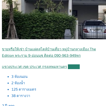
ขายหรือให้เช่า บ้านแฝดสไตล์บ้านเดี่ยว หมู่บ้านกลางเมือง The
Edition พระราม 9-อ่อนนุช ติดต่อ 090-963-949หก
แขวงประเวศ เขต ประเวศ กรุงเทพมหานคร
Details
3
ห้องนอน
2
ห้องน้ำ
125
ตารางเมตร
38
ตารางวา
2 ปี ago