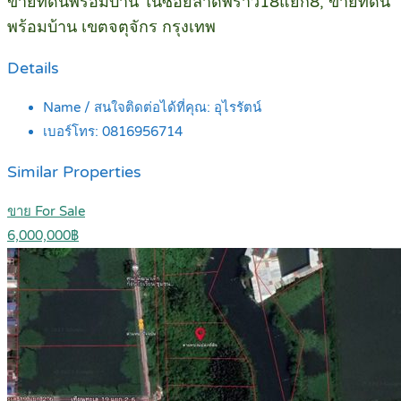
ขายที่ดินพร้อมบ้าน ในซอยลาดพร้าว18แยก8, ขายที่ดิน
พร้อมบ้าน เขตจตุจักร กรุงเทพ
Details
Name / สนใจติดต่อได้ที่คุณ:
อุไรรัตน์
เบอร์โทร:
0816956714
Similar Properties
ขาย For Sale
6,000,000฿