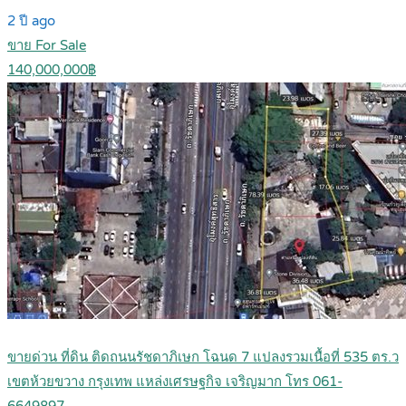
2 ปี ago
ขาย For Sale
140,000,000฿
ขายด่วน ที่ดิน ติดถนนรัชดาภิเษก โฉนด 7 แปลงรวมเนื้อที่ 535 ตร.ว
เขตห้วยขวาง กรุงเทพ แหล่งเศรษฐกิจ เจริญมาก โทร 061-