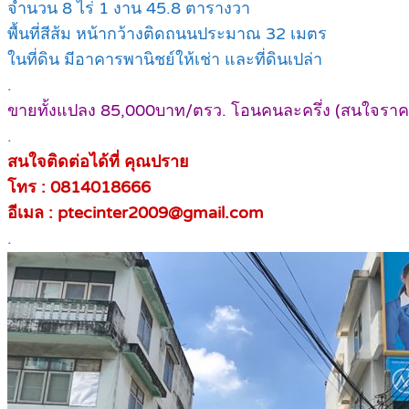
จำนวน 8 ไร่ 1 งาน 45.8 ตารางวา
พื้นที่สีส้ม หน้ากว้างติดถนนประมาณ 32 เมตร
ในที่ดิน มีอาคารพานิชย์ให้เช่า และที่ดินเปล่า
.
ขายทั้งแปลง 85,000บาท/ตรว. โอนคนละครึ่ง (สนใจราค
.
สนใจติดต่อได้ที่ คุณปราย
โทร : 0814018666
อีเมล : ptecinter2009@gmail.com
.