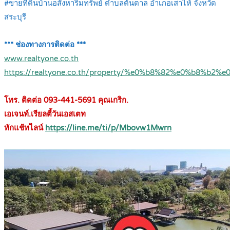
#ขายที่ดินบ้านอสังหาริมทรัพย์ ตำบลต้นตาล อำเภอเสาไห้ จังหวัด
สระบุรี
.
.
*** ช่องทางการติดต่อ ***
www.realtyone.co.th
https://realtyone.co.th/property/%e0%b8%82%e0%
.
โทร. ติดต่อ 093-441-5691 คุณเกริก.
เอเจนท์.เรียลตี้วันเอสเตท
ทักแช้ทไลน์
https://line.me/ti/p/Mbovw1Mwrn
.