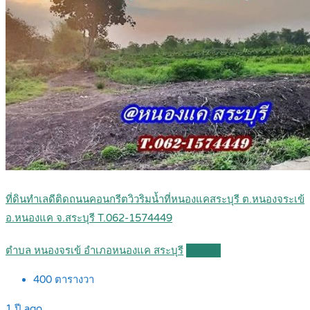
ที่ดินทำเลดีติดถนนคอนกรีตวิวริมน้ำที่หนองแคสระบุรี ต.หนองจระเข้
อ.หนองแค จ.สระบุรี T.062-1574449
ตำบล หนองจรเข้ อำเภอหนองแค สระบุรี
Details
400
ตารางวา
1 ปี ago