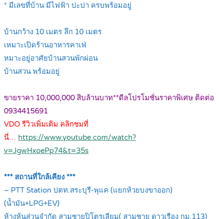
* มีเลขที่บ้าน มีไฟฟ้า ปะปา ครบพร้อมอยู่
.
บ้านกว้าง 10 เมตร ลึก 10 เมตร
เหมาะเปิดร้านอาหารคาเฟ่
หมาะอยู่อาศัยบ้านสวนพักผ่อน
บ้านสวน พร้อมอยู่
.
ขายราคา 10,000,000 สิบล้านบาท**ดีลโปรโมชั่นราคาพิเศษ ติดต่อ
0934415691
VDO รีวิวเพิ่มเติม คลิกชมที่
นี่…
https://www.youtube.com/watch?
v=JgwHxoePp74&t=35s
.
*** สถานที่ใกล้เคียง ***
– PTT Station ปตท.สระบุรี-พุแค (แยกห้วยบงขาออก)
(น้ำมัน+LPG+EV)
ห้างหุ้นส่วนจำกัด สามชายปิโตรเลียม( สามชาย ดาวเรือง กม.113)