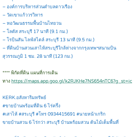
– องค์การบริหารส่วนตำบลดาวเรือง
– วัดเขาแก้ววรวิหาร
– หอวัฒนธรรมพื้นบ้านไทยวน
– โลตัส สระบุรี 17 นาที (9.1 กม.)
– โรบินสัน ไลฟ์สไตล์ สระบุรี 13 นาที (9.5 กม.)
– ที่ดินบ้านสวนเสาไห้สระบุรีใกล้ห่างจากกรุงเทพฯสนามบิน
สุวรรณภูมิ 1 ชม. 28 นาที (123 กม.)
.
**** พิกัดที่ดิน แผนที่การเดิน
ทาง
https://maps.app.goo.gl/k2RJKHe7NS654nTC6?g_st=ic
.
KERK.อสังหาริมทรัพย์
#ขายบ้านพร้อมที่ดิน 6 ไร่ครึ่ง
#เสาไห้ #สระบุรี #โทร 0934415691 #นายหน้าเกริก
ขายบ้านสวน 6 ไร่กว่า สระบุรี บ้านพร้อมสวน ต้นไม้เต็มพื้นที่
.