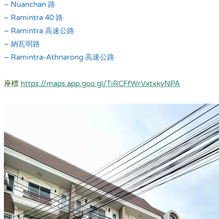
– Nuanchan 路
– Ramintra 40 路
– Ramintra 高速公路
– 納瓦明路
– Ramintra-Athnarong 高速公路
.
座標
https://maps.app.goo.gl/TiRCFfWrVxtxkyNPA
.