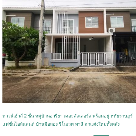
ทาวน์เฮ้าส์ 2 ชั้น หมู่บ้านอารียา เดอะคัลเลอร์ส พร้อมอยู่ หทัยราษฎร์
แฟชั่นไอส์แลนด์ บ้านมือสอง รีโนเวท ทาสี ตกแต่งใหม่ทั้งหลัง