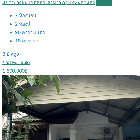
แขวงบางชัน เขตคลองสามวา กรุงเทพมหานคร
Details
3
ห้องนอน
2
ห้องน้ำ
96
ตารางเมตร
18
ตารางวา
3 ปี ago
ขาย For Sale
1,690,000฿