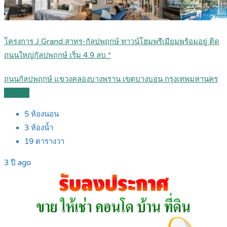
โครงการ J Grand สาทร-กัลปพฤกษ์ ทาวน์โฮมพรีเมียมพร้อมอยู่ ติด
ถนนใหญ่กัลปพฤกษ์ เริ่ม 4.9 ลบ.*
ถนนกัลปพฤกษ์ แขวงคลองบางพราน เขตบางบอน กรุงเทพมหานคร
Details
5
ห้องนอน
3
ห้องน้ำ
19
ตารางวา
3 ปี ago