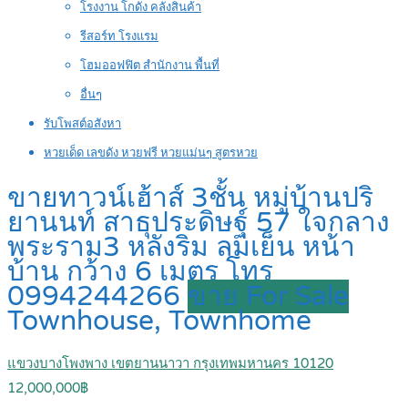
โรงงาน โกดัง คลังสินค้า
รีสอร์ท โรงแรม
โฮมออฟฟิต สำนักงาน พื้นที่
อื่นๆ
รับโพสต์อสังหา
หวยเด็ด เลขดัง หวยฟรี หวยแม่นๆ สูตรหวย
ขายทาวน์เฮ้าส์ 3ชั้น หมู่บ้านปริ
ยานนท์ สาธุประดิษฐ์ 57 ใจกลาง
พระราม3 หลังริม ลมเย็น หน้า
บ้าน กว้าง 6 เมตร โทร
0994244266
ขาย For Sale
Townhouse, Townhome
แขวงบางโพงพาง เขตยานนาวา กรุงเทพมหานคร 10120
12,000,000฿