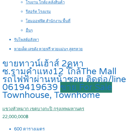
โรงงาน โกดัง คลังสินค้า
รีสอร์ท โรงแรม
โฮมออฟฟิต สำนักงาน พื้นที่
อื่นๆ
รับโพสต์อสังหา
หวยเด็ด เลขดัง หวยฟรี หวยแม่นๆ สูตรหวย
ขายทาวน์เฮ้าส์ 2คูหา
ซ.รามคำแหง12 ใกล้The Mall
รถไฟฟ้าผ่านหน้าซอย ติดต่อ/line
0619419639
ขาย For Sale
Townhouse, Townhome
แขวงหัวหมาก เขตบางกะปิ กรุงเทพมหานคร
22,000,000฿
600
ตารางเมตร