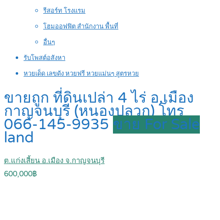
รีสอร์ท โรงแรม
โฮมออฟฟิต สำนักงาน พื้นที่
อื่นๆ
รับโพสต์อสังหา
หวยเด็ด เลขดัง หวยฟรี หวยแม่นๆ สูตรหวย
ขายถูก ที่ดินเปล่า 4 ไร่ อ.เมือง
กาญจนบุรี (หนองปลวก) โทร
066-145-9935
ขาย For Sale
land
ต.แก่งเสี้ยน อ.เมือง จ.กาญจนบุรี
600,000฿