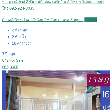
ขายทาวน์เฮ้าส์ 2 ชั้น หมู่บ้านอมรทรัพย์ ต.ลำไทร อ.วังน้อย อยุธยา
โทร 092-924-3035
ตำบลลำไทร อำเภอวังน้อย จังหวัดพระนครศรีอยุธยา
Details
2
ห้องนอน
2
ห้องน้ำ
16
ตารางวา
3 ปี ago
ขาย For Sale
865,000฿