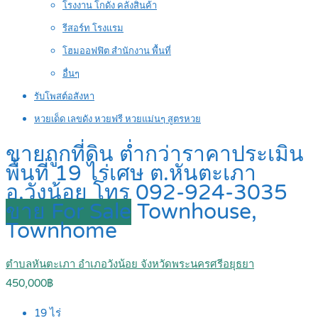
โรงงาน โกดัง คลังสินค้า
รีสอร์ท โรงแรม
โฮมออฟฟิต สำนักงาน พื้นที่
อื่นๆ
รับโพสต์อสังหา
หวยเด็ด เลขดัง หวยฟรี หวยแม่นๆ สูตรหวย
ขายถูกที่ดิน ต่ำกว่าราคาประเมิน
พื้นที่ 19 ไร่เศษ ต.หันตะเภา
อ.วังน้อย โทร 092-924-3035
ขาย For Sale
Townhouse,
Townhome
ตำบลหันตะเภา อำเภอวังน้อย จังหวัดพระนครศรีอยุธยา
450,000฿
19
ไร่