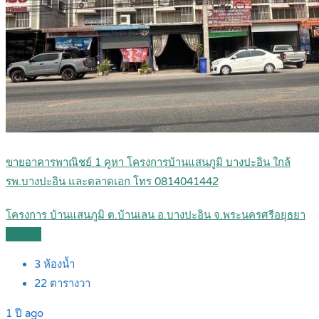
ขายอาคารพาณิชย์ 1 คูหา โครงการบ้านแสนภูมิ บางปะอิน ใกล้
รพ.บางปะอิน และตลาดเอก โทร 0814041442
โครงการ บ้านแสนภูมิ ต.บ้านเลน อ.บางปะอิน จ.พระนครศรีอยุธยา
Details
3
ห้องน้ำ
22
ตารางวา
1 ปี ago