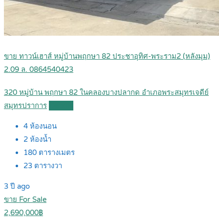
ขาย ทาวน์เฮาส์ หมู่บ้านพฤกษา 82 ประชาอุทิศ-พระราม2 (หลังมุม)
2.09 ล. 0864540423
320 หมู่บ้าน พฤกษา 82 ในคลองบางปลากด อำเภอพระสมุทรเจดีย์
สมุทรปราการ
Details
4
ห้องนอน
2
ห้องน้ำ
180
ตารางเมตร
23
ตารางวา
3 ปี ago
ขาย For Sale
2,690,000฿