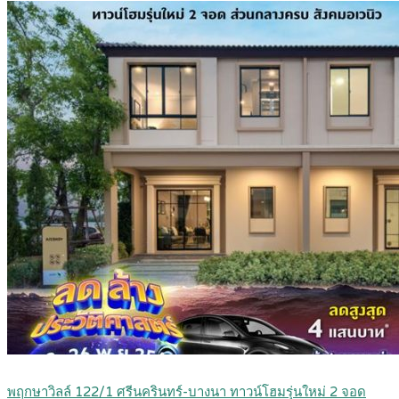
พฤกษาวิลล์ 122/1 ศรีนครินทร์-บางนา ทาวน์โฮมรุ่นใหม่ 2 จอด