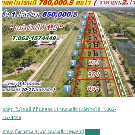
ถูกสุด ในโซนนี้ ที่ดินคลอง 11 หนองเสือ แบ่งจ่ายได้. T.062-
1574449
ตำบล บึงกาสาม อำเภอ หนองเสือ ปทุมธานี
Details