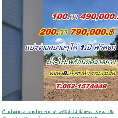
เงื่อนไขง่ายแบ่งจ่ายได้ราคาถูกทำเลดีมีน้ำไฟ ที่ดินคลอง8 หนองเสือ