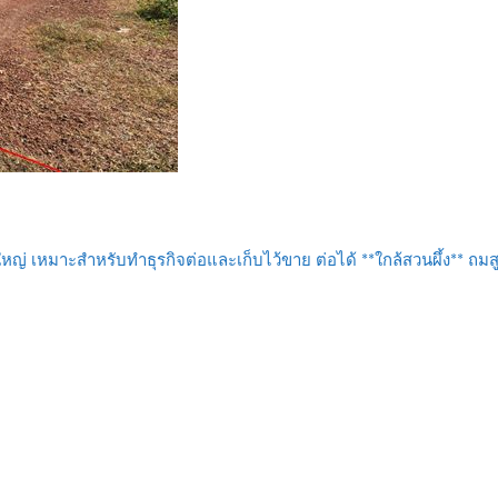
ใหญ่ เหมาะสำหรับทำธุรกิจต่อและเก็บไว้ขาย ต่อได้ **ใกล้สวนผึ้ง** ถม