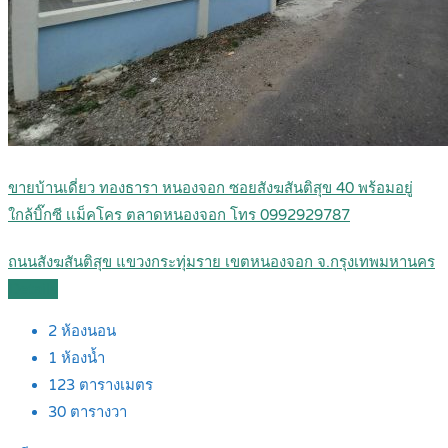
ขายบ้านเดี่ยว ทองธารา หนองจอก ซอยสังฆสันติสุข 40 พร้อมอยู่
ใกล้บิ๊กซี เเม็คโคร ตลาดหนองจอก โทร 0992929787
ถนนสังฆสันติสุข แขวงกระทุ่มราย เขตหนองจอก จ.กรุงเทพมหานคร
Details
2
ห้องนอน
1
ห้องน้ำ
123
ตารางเมตร
30
ตารางวา