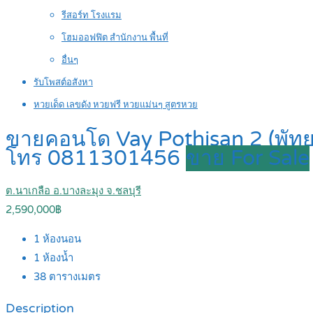
รีสอร์ท โรงแรม
โฮมออฟฟิต สำนักงาน พื้นที่
อื่นๆ
รับโพสต์อสังหา
หวยเด็ด เลขดัง หวยฟรี หวยแม่นๆ สูตรหวย
ขายคอนโด Vay Pothisan 2 (พัทยา) 
โทร 0811301456
ขาย For Sale
ต.นาเกลือ อ.บางละมุง จ.ชลบุรี
2,590,000฿
1
ห้องนอน
1
ห้องน้ำ
38
ตารางเมตร
Description