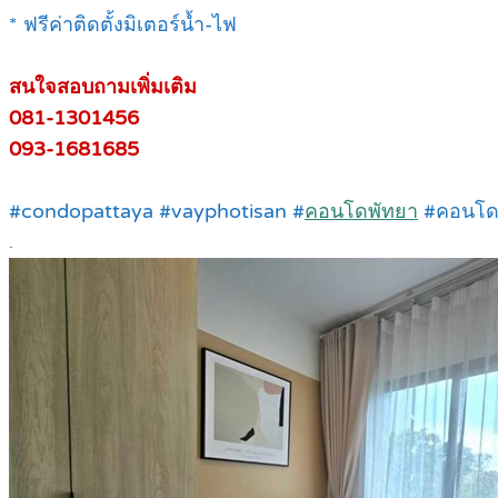
* ฟรีค่าติดตั้งมิเตอร์น้ำ-ไฟ
สนใจสอบถามเพิ่มเติม
081-1301456
093-1681685
#condopattaya #vayphotisan #
คอนโดพัทยา
#คอนโดพ
.