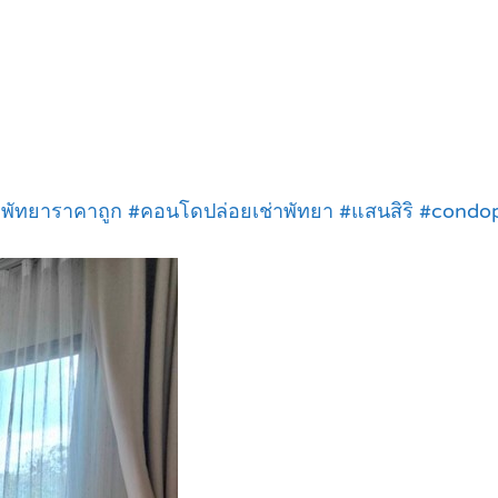
ัทยาราคาถูก #คอนโดปล่อยเช่าพัทยา #แสนสิริ #condop