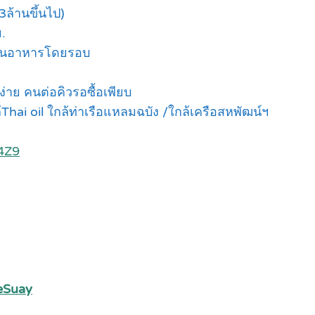
 3ล้านขึ้นไป)
.
ีร้านอาหารโดยรอบ
าย คนต่อคิวรอซื้อเพียบ
Thai oil ใกล้ท่าเรือแหลมฉบัง /ใกล้เครือสหพัฒน์ฯ
4Z9
eSuay