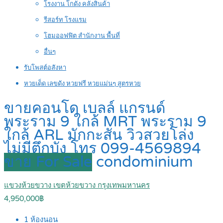
โรงงาน โกดัง คลังสินค้า
รีสอร์ท โรงแรม
โฮมออฟฟิต สำนักงาน พื้นที่
อื่นๆ
รับโพสต์อสังหา
หวยเด็ด เลขดัง หวยฟรี หวยแม่นๆ สูตรหวย
ขายคอนโด เบลล์ แกรนด์
พระราม 9 ใกล้ MRT พระราม 9
ใกล้ ARL มักกะสัน วิวสวยโล่ง
ไม่มีตึกบัง โทร 099-4569894
ขาย For Sale
condominium
แขวงห้วยขวาง เขตห้วยขวาง กรุงเทพมหานคร
4,950,000฿
1
ห้องนอน