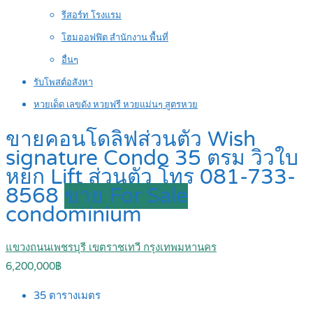
รีสอร์ท โรงแรม
โฮมออฟฟิต สำนักงาน พื้นที่
อื่นๆ
รับโพสต์อสังหา
หวยเด็ด เลขดัง หวยฟรี หวยแม่นๆ สูตรหวย
ขายคอนโดลิฟส่วนตัว Wish
signature Condo 35 ตรม วิวใบ
หยก Lift ส่วนตัว โทร 081-733-
8568
ขาย For Sale
condominium
แขวงถนนเพชรบุรี เขตราชเทวี กรุงเทพมหานคร
6,200,000฿
35
ตารางเมตร