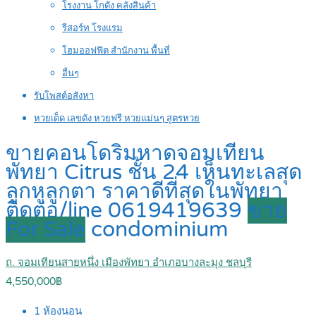
โรงงาน โกดัง คลังสินค้า
รีสอร์ท โรงแรม
โฮมออฟฟิต สำนักงาน พื้นที่
อื่นๆ
รับโพสต์อสังหา
หวยเด็ด เลขดัง หวยฟรี หวยแม่นๆ สูตรหวย
ขายคอนโดริมหาดจอมเทียน
พัทยา Citrus ชั้น 24 เห็นทะเลสุด
ลูกหูลูกตา ราคาดีที่สุดในพัทยา
ติดต่อ/line 0619419639
ขาย
For Sale
condominium
ถ. จอมเทียนสายหนึ่ง เมืองพัทยา อำเภอบางละมุง ชลบุรี
4,550,000฿
1
ห้องนอน