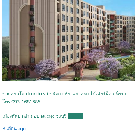
ขายคอนโด dcondo vite พัทยา ห้องแต่งครบ ได้เฟอร์นิเจอร์ครบ
โทร 093-1681685
เมืองพัทยา อำเภอบางละมุง ชลบุรี
Details
3 เดือน ago